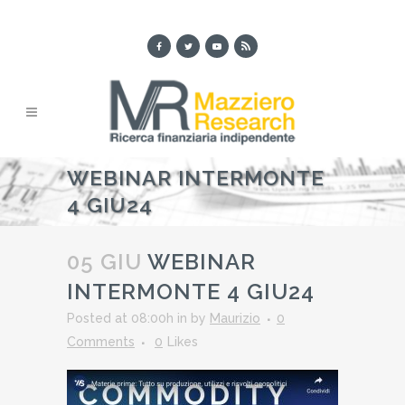
WEBINAR INTERMONTE
4 GIU24
05 GIU
WEBINAR
INTERMONTE 4 GIU24
Posted at 08:00h
in
by
Maurizio
0
Comments
0
Likes