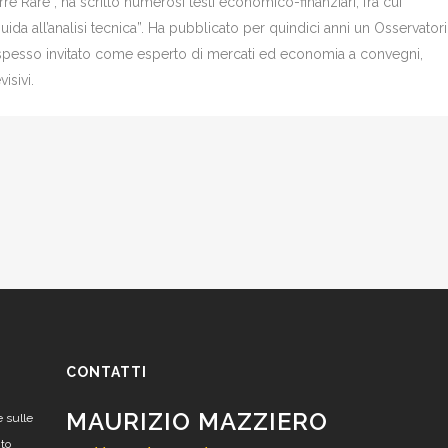
re Rare”, ha scritto numerosi testi economico-finanziari, fra cui
Guida all’analisi tecnica”. Ha pubblicato per quindici anni un Osservator
è spesso invitato come esperto di mercati ed economia a convegni,
isivi.
CONTATTI
MAURIZIO MAZZIERO
e sulle
nto