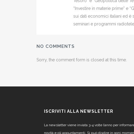
Tesoro” e “Geopolitica delle Ter
“Investire in materie prime” e “
sui dati economici italiani ed 
seminari e programmi radiotelev
NO COMMENTS
Sorry, the comment form is closed at this time.
ISCRIVITI ALLA NEWSLETTER
La newsletter viene inviata 3-4 volte l’anno per informar
novità e gli appuntamenti. Si può disdire in ogni mome