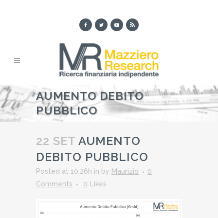
AUMENTO DEBITO
PUBBLICO
22 SET
AUMENTO
DEBITO PUBBLICO
Posted at 10:26h
in
by
Maurizio
0
Comments
0
Likes