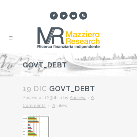
GOVT_DEBT
19 DIC
GOVT_DEBT
Posted at 12:36h
in
by
Andrew
0
Comments
0
Likes