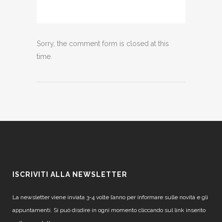
Sorry, the comment form is closed at this
time.
ISCRIVITI ALLA NEWSLETTER
La newsletter viene inviata 3-4 volte l’anno per informare sulle novità e gli
appuntamenti. Si può disdire in ogni momento cliccando sul link inserito