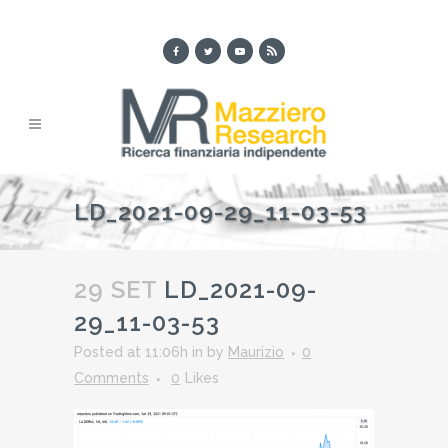
LD_2021-09-29_11-03-53
29 SET
LD_2021-09-
29_11-03-53
Posted at 11:06h
in
by
Maurizio
0
Comments
0
Likes