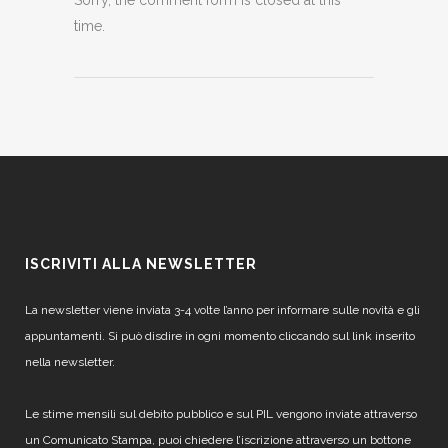
Sorry, the comment form is closed at this
time.
ISCRIVITI ALLA NEWSLETTER
La newsletter viene inviata 3-4 volte l’anno per informare sulle novità e gli
appuntamenti. Si può disdire in ogni momento cliccando sul link inserito
nella newsletter.
Le stime mensili sul debito pubblico e sul PIL vengono inviate attraverso
un Comunicato Stampa, puoi chiedere l’iscrizione attraverso un bottone