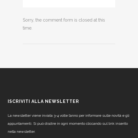
Sorry, the comment form is closed at this
time.
ISCRIVITI ALLA NEWSLETTER
La newsletter viene inviata 3-4 volte l’anno per informare sulle novità e gli
appuntamenti. Si può disdire in ogni momento cliccando sul link inserito
nella newsletter.