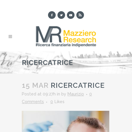
RICERCATRICE
15 MAR
RICERCATRICE
Posted at 09:27h
in
by
Maurizio
0
Comments
0
Likes