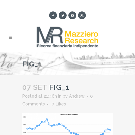
FIG_1
07 SET
FIG_1
Posted at 21:46h
in
by
Andrew
0
Comments
0
Likes