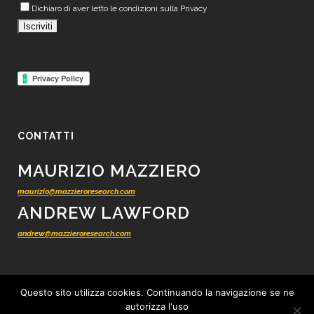
Dichiaro di aver letto le condizioni sulla Privacy
CONTATTI
MAURIZIO MAZZIERO
maurizio@mazzieroresearch.com
ANDREW LAWFORD
andrew@mazzieroresearch.com
Questo sito utilizza cookies. Continuando la navigazione se ne
autorizza l'uso
© 2012 - 2026 Mazziero Research - Ricerca finanziaria indipendente -
Tutti i