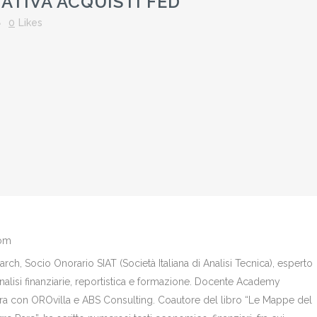
TIVA ACQUISTI FED
0
Likes
com
ch, Socio Onorario SIAT (Società Italiana di Analisi Tecnica), esperto
analisi finanziarie, reportistica e formazione. Docente Academy
bora con OROvilla e ABS Consulting. Coautore del libro “Le Mappe del