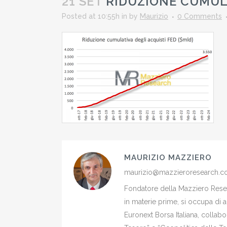
21 SET
RIDUZIONE CUMULA
Posted at 10:55h
in
by
Maurizio
0 Comments
MAURIZIO MAZZIERO
maurizio@mazzieroresearch.
Fondatore della Mazziero Resear
in materie prime, si occupa di 
Euronext Borsa Italiana, colla