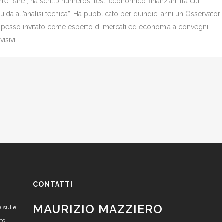
re Rare”, ha scritto numerosi testi economico-finanziari, fra cui
Guida all’analisi tecnica”. Ha pubblicato per quindici anni un Osservator
è spesso invitato come esperto di mercati ed economia a convegni,
isivi.
CONTATTI
MAURIZIO MAZZIERO
e sulle
nto