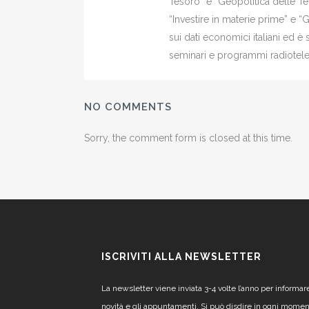
Tesoro” e “Geopolitica delle Ter
“Investire in materie prime” e “
sui dati economici italiani ed 
seminari e programmi radiotelev
NO COMMENTS
Sorry, the comment form is closed at this time.
ISCRIVITI ALLA NEWSLETTER
La newsletter viene inviata 3-4 volte l’anno per informar
novità e gli appuntamenti. Si può disdire in ogni mome