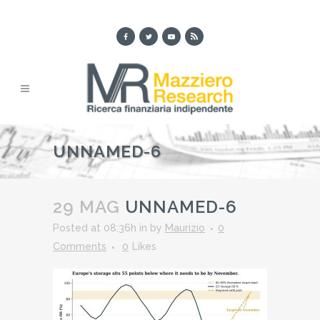
UNNAMED-6
29 MAG
UNNAMED-6
Posted at 08:36h
in
by
Maurizio
0
Comments
0
Likes