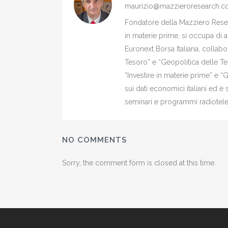
maurizio@mazzieroresearch.
Fondatore della Mazziero Resear
in materie prime, si occupa di 
Euronext Borsa Italiana, colla
Tesoro” e “Geopolitica delle Ter
“Investire in materie prime” e “
sui dati economici italiani ed 
seminari e programmi radiotelev
NO COMMENTS
Sorry, the comment form is closed at this time.