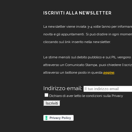
ISCRIVITI ALLA NEWSLETTER
La newsletter viene inviata 3-4 volte l’anno per informar
novità e gli appuntamenti. Si può disdire in ogni mome
cliccando sul link inserito nella newsletter.
Le stime mensili sul debito pubblico e sul PIL vengono 
attraverso un Comunicato Stampa, puoi chiedere l’iscri
attraverso un bottone posto in questa
.
pagina
Indirizzo email:
Dichiaro di aver letto le condizioni sulla Privacy