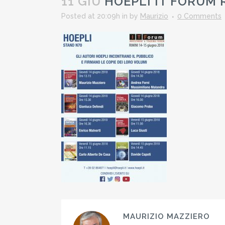
11 GIU
HOEPLI IT FORUM 
Posted at 20:09h
in
by
Maurizio
0 Comments
MAURIZIO MAZZIERO