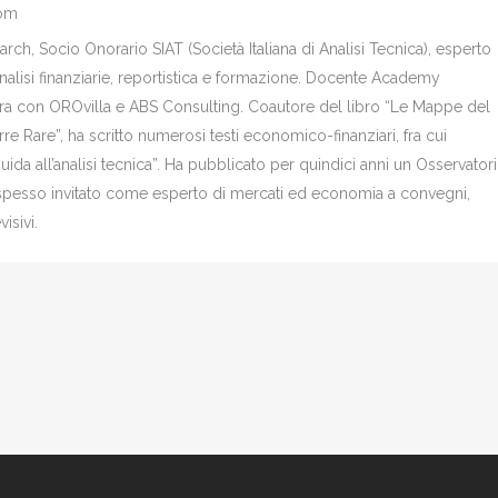
com
ch, Socio Onorario SIAT (Società Italiana di Analisi Tecnica), esperto
analisi finanziarie, reportistica e formazione. Docente Academy
bora con OROvilla e ABS Consulting. Coautore del libro “Le Mappe del
re Rare”, ha scritto numerosi testi economico-finanziari, fra cui
Guida all’analisi tecnica”. Ha pubblicato per quindici anni un Osservator
è spesso invitato come esperto di mercati ed economia a convegni,
isivi.