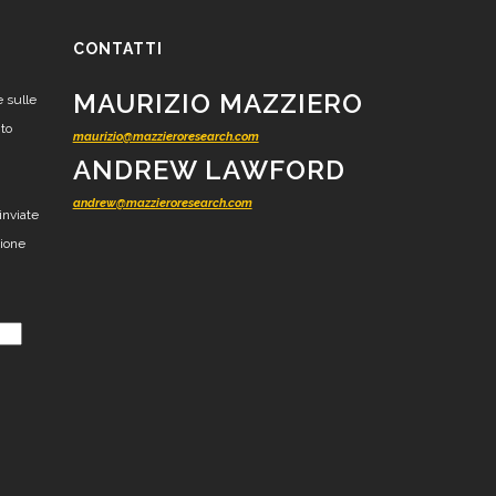
CONTATTI
MAURIZIO MAZZIERO
e sulle
nto
maurizio@mazzieroresearch.com
ANDREW LAWFORD
andrew@mazzieroresearch.com
inviate
zione