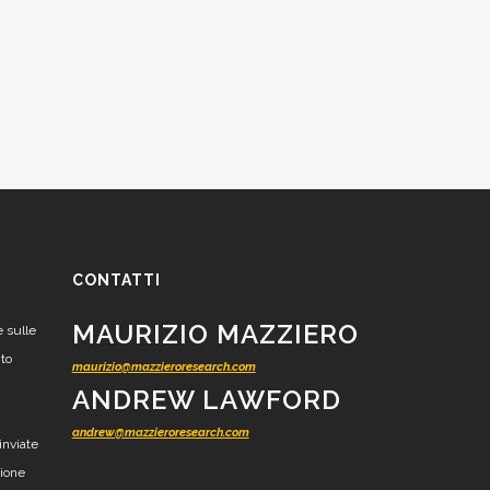
CONTATTI
MAURIZIO MAZZIERO
e sulle
nto
maurizio@mazzieroresearch.com
ANDREW LAWFORD
andrew@mazzieroresearch.com
inviate
zione