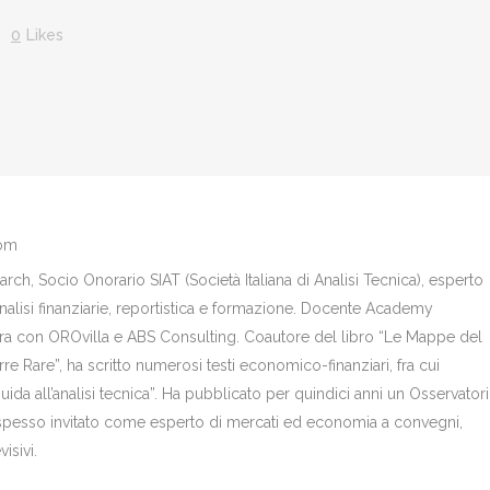
0
Likes
com
ch, Socio Onorario SIAT (Società Italiana di Analisi Tecnica), esperto
analisi finanziarie, reportistica e formazione. Docente Academy
bora con OROvilla e ABS Consulting. Coautore del libro “Le Mappe del
re Rare”, ha scritto numerosi testi economico-finanziari, fra cui
Guida all’analisi tecnica”. Ha pubblicato per quindici anni un Osservator
è spesso invitato come esperto di mercati ed economia a convegni,
isivi.