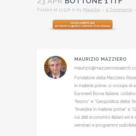
23 APR
BOTTONE 1 ITF
Posted at 11:52h
in
by
Maurizio
0 Comments
MAURIZIO MAZZIERO
maurizio@mazzieroresearch.
Fondatore della Mazziero Resear
in materie prime, si occupa di 
Euronext Borsa Italiana, colla
Tesoro” e “Geopolitica delle Ter
“Investire in materie prime” e “
sui dati economici italiani ed 
seminari e programmi radiotelev