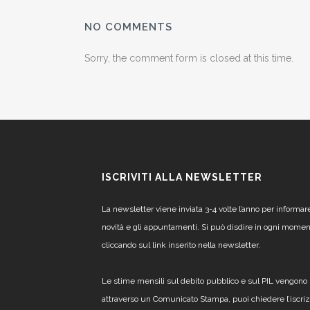
NO COMMENTS
Sorry, the comment form is closed at this time.
ISCRIVITI ALLA NEWSLETTER
La newsletter viene inviata 3-4 volte l’anno per informar
novità e gli appuntamenti. Si può disdire in ogni mome
cliccando sul link inserito nella newsletter.
Le stime mensili sul debito pubblico e sul PIL vengono 
attraverso un Comunicato Stampa, puoi chiedere l’iscri