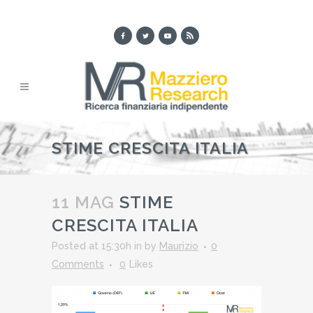
STIME CRESCITA ITALIA
11 MAG
STIME
CRESCITA ITALIA
Posted at 15:30h
in
by
Maurizio
0
Comments
0
Likes