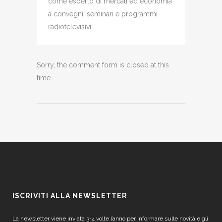
come esperto di mercati ed economia
a convegni, seminari e programmi
radiotelevisivi.
Sorry, the comment form is closed at this
time.
ISCRIVITI ALLA NEWSLETTER
La newsletter viene inviata 3-4 volte l’anno per informare sulle novità e gli