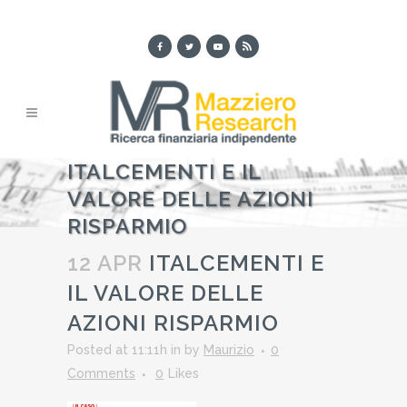
ITALCEMENTI E IL
VALORE DELLE AZIONI
RISPARMIO
12 APR
ITALCEMENTI E
IL VALORE DELLE
AZIONI RISPARMIO
Posted at 11:11h
in
by
Maurizio
0
Comments
0
Likes