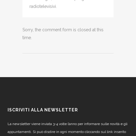
radiotelevisivi.
Sorry, the comment form is closed at this
time.
ISCRIVITI ALLA NEWSLETTER
La newsletter viene inviata 3-4 volte l’anno per informare sulle novità e gli
appuntamenti. Si può disdire in ogni momento cliccando sul link inserito