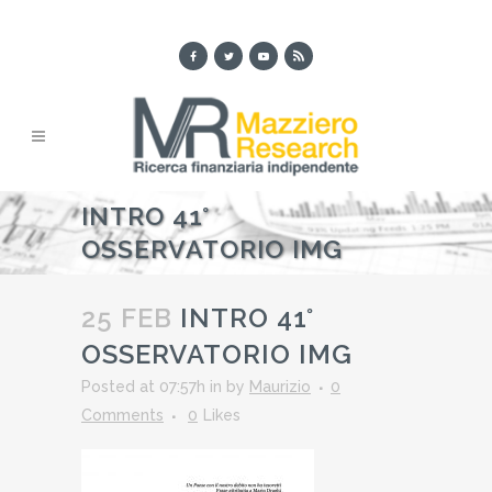
INTRO 41°
OSSERVATORIO IMG
25 FEB
INTRO 41°
OSSERVATORIO IMG
Posted at 07:57h
in
by
Maurizio
0
Comments
0
Likes