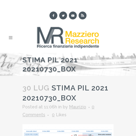
STIMA PIL 2021
20210730_BOX
30 LUG
STIMA PIL 2021
20210730_BOX
Posted at 11:06h
in
by
Maurizio
0
Comments
0
Likes