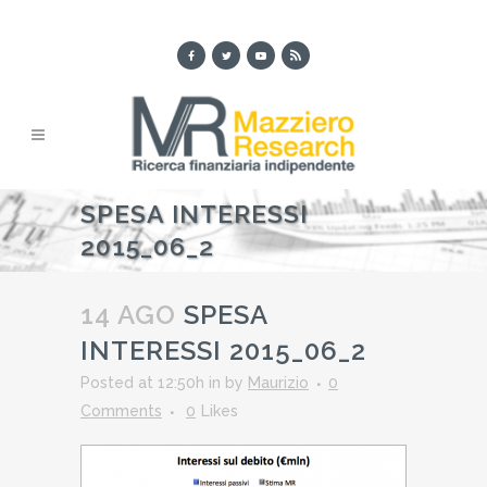
SPESA INTERESSI
2015_06_2
14 AGO
SPESA
INTERESSI 2015_06_2
Posted at 12:50h
in
by
Maurizio
0
Comments
0
Likes