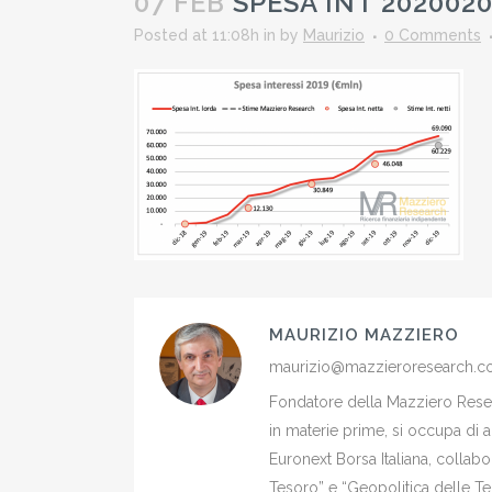
07 FEB
SPESA INT 202002
Posted at 11:08h
in
by
Maurizio
0 Comments
MAURIZIO MAZZIERO
maurizio@mazzieroresearch.
Fondatore della Mazziero Resear
in materie prime, si occupa di 
Euronext Borsa Italiana, colla
Tesoro” e “Geopolitica delle Ter