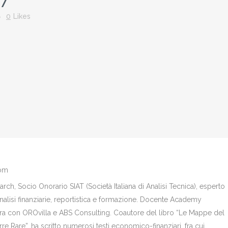
07
0
Likes
com
ch, Socio Onorario SIAT (Società Italiana di Analisi Tecnica), esperto
analisi finanziarie, reportistica e formazione. Docente Academy
bora con OROvilla e ABS Consulting. Coautore del libro “Le Mappe del
re Rare”, ha scritto numerosi testi economico-finanziari, fra cui