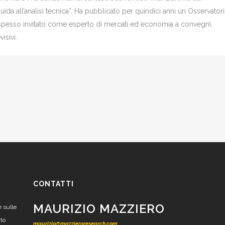
Guida all’analisi tecnica”. Ha pubblicato per quindici anni un Osservator
è spesso invitato come esperto di mercati ed economia a convegni,
isivi.
CONTATTI
MAURIZIO MAZZIERO
e sulle
nto
maurizio@mazzieroresearch.com