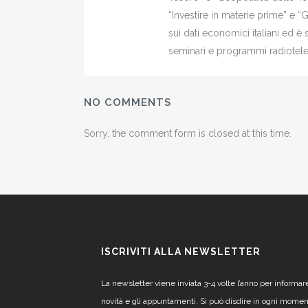
“Investire in materie prime” e “
sui dati economici italiani ed 
seminari e programmi radiotelev
NO COMMENTS
Sorry, the comment form is closed at this time.
ISCRIVITI ALLA NEWSLETTER
La newsletter viene inviata 3-4 volte l’anno per informar
novità e gli appuntamenti. Si può disdire in ogni mome