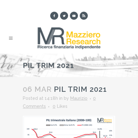
PIL TRIM 2021
06 MAR
PIL TRIM 2021
Posted at 14:18h
in
by
Maurizio
0
Comments
0
Likes