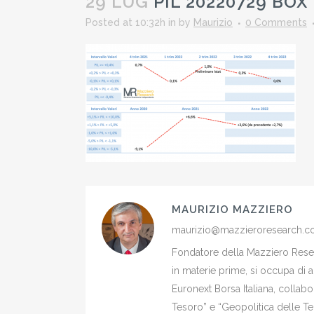
29 LUG
PIL 20220729 BOX
Posted at 10:32h
in
by
Maurizio
0 Comments
MAURIZIO MAZZIERO
maurizio@mazzieroresearch.
Fondatore della Mazziero Resear
in materie prime, si occupa di 
Euronext Borsa Italiana, colla
Tesoro” e “Geopolitica delle Ter