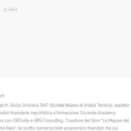
0
Likes
com
ch, Socio Onorario SIAT (Società Italiana di Analisi Tecnica), esperto
analisi finanziarie, reportistica e formazione. Docente Academy
bora con OROvilla e ABS Consulting. Coautore del libro “Le Mappe del
re Rare”, ha scritto numerosi testi economico-finanziari, fra cui