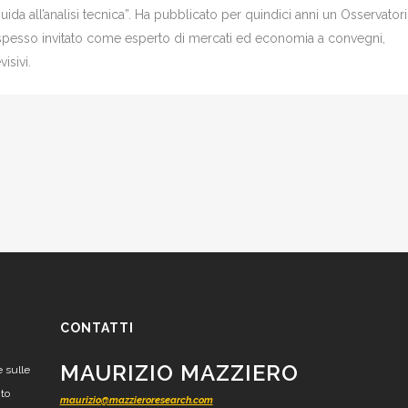
Guida all’analisi tecnica”. Ha pubblicato per quindici anni un Osservator
è spesso invitato come esperto di mercati ed economia a convegni,
isivi.
CONTATTI
MAURIZIO MAZZIERO
e sulle
nto
maurizio@mazzieroresearch.com