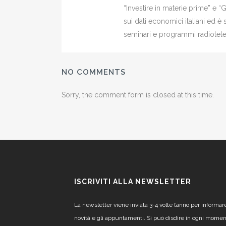
“Investire in materie prime” e “
sui dati economici italiani ed 
seminari e programmi radiotelev
NO COMMENTS
Sorry, the comment form is closed at this time.
ISCRIVITI ALLA NEWSLETTER
La newsletter viene inviata 3-4 volte l’anno per informar
novità e gli appuntamenti. Si può disdire in ogni mome