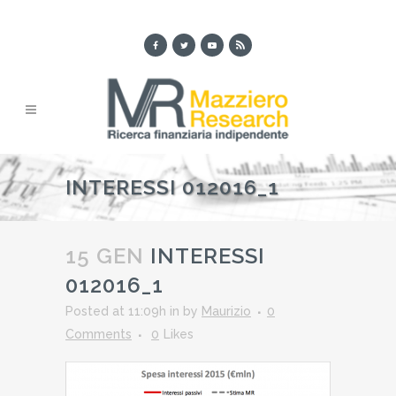
INTERESSI 012016_1
15 GEN
INTERESSI
012016_1
Posted at 11:09h
in
by
Maurizio
0
Comments
0
Likes