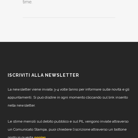
time.
ISCRIVITI ALLA NEWSLETTER
La newsletter viene inviata 3-4 volte l’anno per informare sulle novità e gli
appuntamenti. Si può disdire in ogni momento cliccando sul link inserito
nella newsletter.
Le stime mensili sul debito pubblico e sul PIL vengono inviate attraverso
un Comunicato Stampa, puoi chiedere l’iscrizione attraverso un bottone
posto in questa
.
pagina