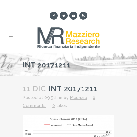
INT 20171211
11 DIC
INT 20171211
Posted at 09:51h
in
by
Maurizio
0
Comments
0
Likes