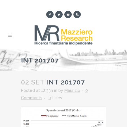
INT 201707
02 SET
INT 201707
Posted at 12:33h
in
by
Maurizio
0
Comments
0
Likes