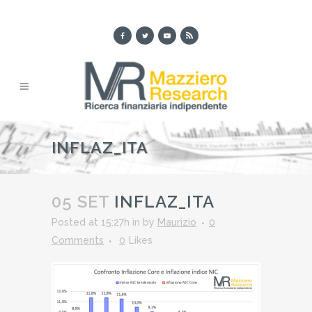
INFLAZ_ITA
05 SET
INFLAZ_ITA
Posted at 15:27h
in
by
Maurizio
0
Comments
0
Likes