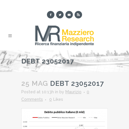
DEBT 23052017
25 MAG
DEBT 23052017
Posted at 10:13h
in
by
Maurizio
0
Comments
0
Likes