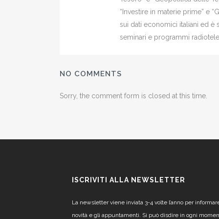
“Investire in materie prime” e “
sui dati economici italiani ed 
seminari e programmi radiotelev
NO COMMENTS
Sorry, the comment form is closed at this time.
ISCRIVITI ALLA NEWSLETTER
La newsletter viene inviata 3-4 volte l’anno per informar
novità e gli appuntamenti. Si può disdire in ogni mome