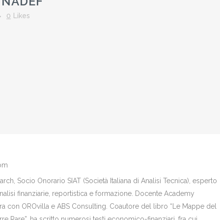
 NADEF
0
Likes
com
ch, Socio Onorario SIAT (Società Italiana di Analisi Tecnica), esperto
analisi finanziarie, reportistica e formazione. Docente Academy
bora con OROvilla e ABS Consulting. Coautore del libro “Le Mappe del
re Rare”, ha scritto numerosi testi economico-finanziari, fra cui