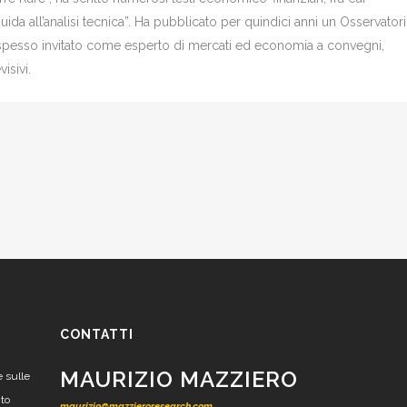
Guida all’analisi tecnica”. Ha pubblicato per quindici anni un Osservator
è spesso invitato come esperto di mercati ed economia a convegni,
isivi.
CONTATTI
MAURIZIO MAZZIERO
e sulle
nto
maurizio@mazzieroresearch.com