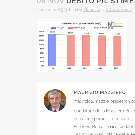
08 NOV
DEBITO PIL STIME
Posted at 09:31h
in
by
Maurizio
0 Comments
MAURIZIO MAZZIERO
maurizio@mazzieroresearch.
Fondatore della Mazziero Resear
in materie prime, si occupa di 
Euronext Borsa Italiana, colla
Tesoro” e “Geopolitica delle Ter