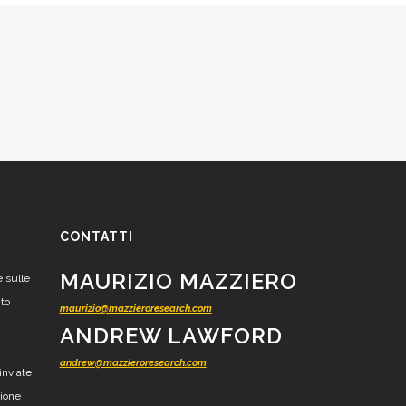
CONTATTI
MAURIZIO MAZZIERO
e sulle
nto
maurizio@mazzieroresearch.com
ANDREW LAWFORD
andrew@mazzieroresearch.com
inviate
zione