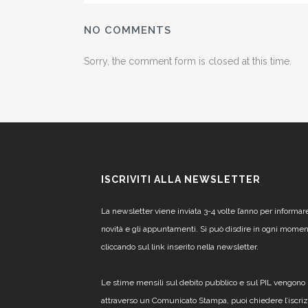
NO COMMENTS
Sorry, the comment form is closed at this time.
ISCRIVITI ALLA NEWSLETTER
La newsletter viene inviata 3-4 volte l’anno per informar
novità e gli appuntamenti. Si può disdire in ogni mome
cliccando sul link inserito nella newsletter.
Le stime mensili sul debito pubblico e sul PIL vengono 
attraverso un Comunicato Stampa, puoi chiedere l’iscri