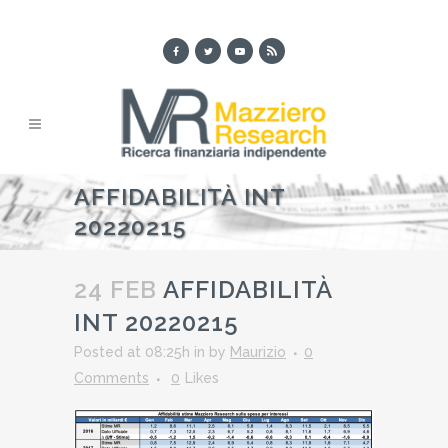
AFFIDABILITÀ INT
20220215
24 FEB
AFFIDABILITÀ
INT 20220215
Posted at 08:25h
in
by
Maurizio
0
Comments
0
Likes