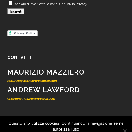
Dichiaro di aver letto le condizioni sulla Privacy
CONTATTI
MAURIZIO MAZZIERO
maurizio@mazzieroresearch.com
ANDREW LAWFORD
andrew@mazzieroresearch.com
Questo sito utilizza cookies. Continuando la navigazione se ne
autorizza l'uso
© 2012 - 2026 Mazziero Research - Ricerca finanziaria indipendente -
Tutti i