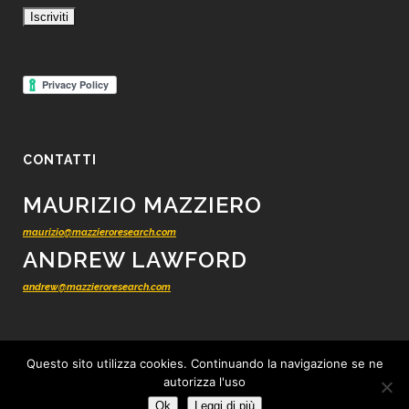
CONTATTI
MAURIZIO MAZZIERO
maurizio@mazzieroresearch.com
ANDREW LAWFORD
andrew@mazzieroresearch.com
Questo sito utilizza cookies. Continuando la navigazione se ne
autorizza l'uso
© 2012 - 2026 Mazziero Research - Ricerca finanziaria indipendente -
Tutti i
Ok
Leggi di più