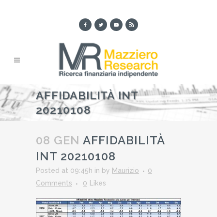
AFFIDABILITÀ INT
20210108
08 GEN
AFFIDABILITÀ
INT 20210108
Posted at 09:45h
in
by
Maurizio
0
Comments
0
Likes