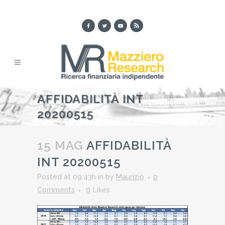
AFFIDABILITÀ INT
20200515
15 MAG
AFFIDABILITÀ
INT 20200515
Posted at 09:43h
in
by
Maurizio
0
Comments
0
Likes