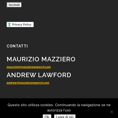
CONTATTI
MAURIZIO MAZZIERO
maurizio@mazzieroresearch.com
ANDREW LAWFORD
andrew@mazzieroresearch.com
Questo sito utilizza cookies. Continuando la navigazione se ne
autorizza l'uso
© 2012 - 2026 Mazziero Research - Ricerca finanziaria indipendente -
Tutti i
Ok
Leggi di più