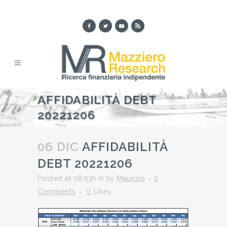
AFFIDABILITÀ DEBT
20221206
06 DIC
AFFIDABILITÀ
DEBT 20221206
Posted at 08:53h
in
by
Maurizio
0
Comments
0
Likes