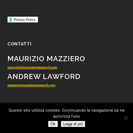
CONTATTI
MAURIZIO MAZZIERO
maurizio@mazzieroresearch.com
ANDREW LAWFORD
andrew@mazzieroresearch.com
Questo sito utilizza cookies. Continuando la navigazione se ne
autorizza l'uso
© 2012 - 2026 Mazziero Research - Ricerca finanziaria indipendente -
Tutti i
Ok
Leggi di più
diritti riservati
-
Privacy
-
Cookie
-
Condizioni di vendita
-
Credits