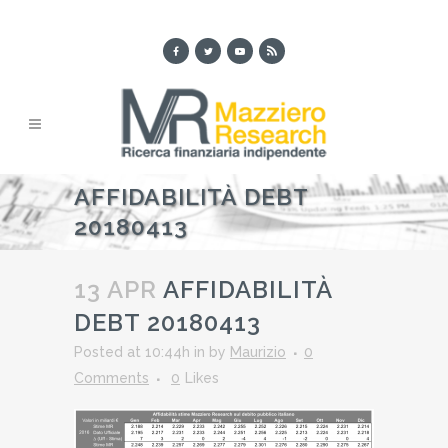
AFFIDABILITÀ DEBT
20180413
13 APR
AFFIDABILITÀ
DEBT 20180413
Posted at 10:44h
in
by
Maurizio
0
Comments
0
Likes