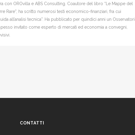
bora con OROvilla e ABS Consulting. Coautore del libro “Le Mappe del
re Rare”, ha scritto numerosi testi economico-finanziari, fra cui
Guida all’analisi tecnica”. Ha pubblicato per quindici anni un Osservator
è spesso invitato come esperto di mercati ed economia a convegni,
isivi.
CONTATTI