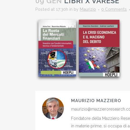
09 GEN
LIBRI X VARESE
Posted at 17:30h
in
by
Maurizio
0 Comments
MAURIZIO MAZZIERO
maurizio@mazzieroresearch.
Fondatore della Mazziero Resear
in materie prime, si occupa di 