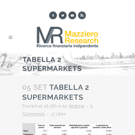
TABELLA 2
SUPERMARKETS
05 SET
TABELLA 2
SUPERMARKETS
Posted at 16:36h
in
by
Andrew
0
Comments
0
Likes