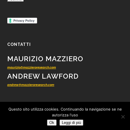
CONTATTI
MAURIZIO MAZZIERO
maurizio@mazzieroresearch.com
ANDREW LAWFORD
andrew@mazzieroresearch.com
Questo sito utilizza cookies. Continuando la navigazione se ne
autorizza l'uso
© 2012 - 2026 Mazziero Research - Ricerca finanziaria indipendente -
Tutti i
Ok
Leggi di più
diritti riservati
-
Privacy
-
Cookie
-
Condizioni di vendita
-
Credits