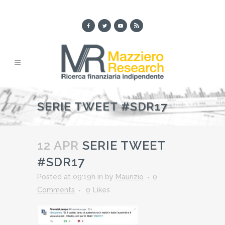
SERIE TWEET #SDR17
12 APR
SERIE TWEET
#SDR17
Posted at 09:19h
in
by
Maurizio
0
Comments
0
Likes