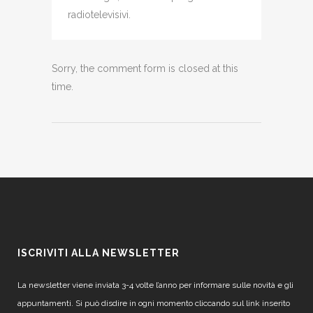
radiotelevisivi.
Sorry, the comment form is closed at this
time.
ISCRIVITI ALLA NEWSLETTER
La newsletter viene inviata 3-4 volte l’anno per informare sulle novità e gli
appuntamenti. Si può disdire in ogni momento cliccando sul link inserito