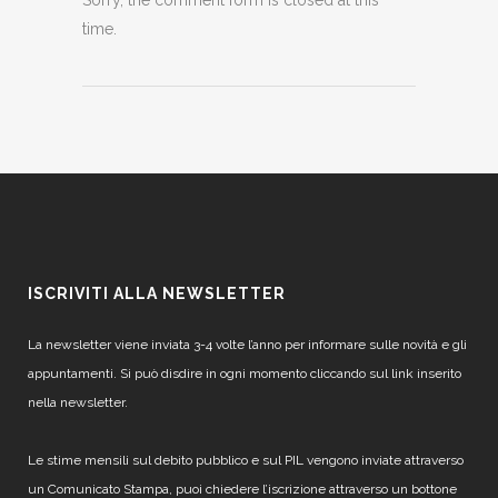
Sorry, the comment form is closed at this
time.
ISCRIVITI ALLA NEWSLETTER
La newsletter viene inviata 3-4 volte l’anno per informare sulle novità e gli
appuntamenti. Si può disdire in ogni momento cliccando sul link inserito
nella newsletter.
Le stime mensili sul debito pubblico e sul PIL vengono inviate attraverso
un Comunicato Stampa, puoi chiedere l’iscrizione attraverso un bottone