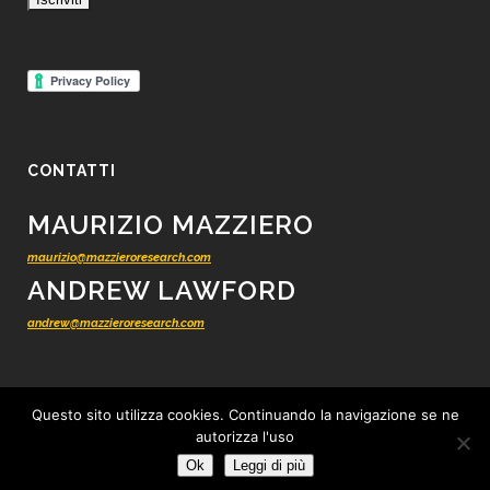
CONTATTI
MAURIZIO MAZZIERO
maurizio@mazzieroresearch.com
ANDREW LAWFORD
andrew@mazzieroresearch.com
Questo sito utilizza cookies. Continuando la navigazione se ne
autorizza l'uso
© 2012 - 2026 Mazziero Research - Ricerca finanziaria indipendente -
Tutti i
Ok
Leggi di più
diritti riservati
-
Privacy
-
Cookie
-
Condizioni di vendita
-
Credits