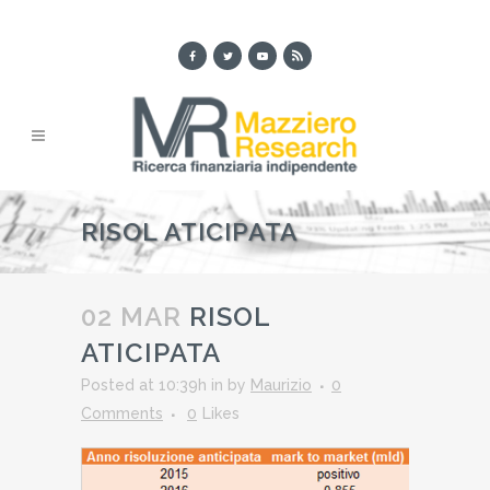
RISOL ATICIPATA
02 MAR
RISOL
ATICIPATA
Posted at 10:39h
in
by
Maurizio
0
Comments
0
Likes