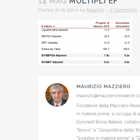
14 MAG
MULTIPLI EF
Posted at 16:45h
in
by
Maurizio
0 Comments
MAURIZIO MAZZIERO
maurizio@mazzieroresearch.
Fondatore della Mazziero Resear
in materie prime, si occupa di 
Euronext Borsa Italiana, colla
Tesoro” e “Geopolitica delle Ter
“Investire in materie prime” e “