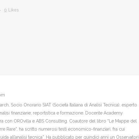
0
Likes
com
ch, Socio Onorario SIAT (Società Italiana di Analisi Tecnica), esperto
analisi finanziarie, reportistica e formazione. Docente Academy
bora con OROvilla e ABS Consulting. Coautore del libro “Le Mappe del
re Rare”, ha scritto numerosi testi economico-finanziari, fra cui
Guida all’analisi tecnica”. Ha pubblicato per quindici anni un Osservator