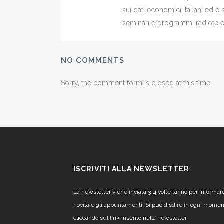
sui dati economici italiani ed 
seminari e programmi radiotelev
NO COMMENTS
Sorry, the comment form is closed at this time.
ISCRIVITI ALLA NEWSLETTER
La newsletter viene inviata 3-4 volte l’anno per informar
novità e gli appuntamenti. Si può disdire in ogni mome
cliccando sul link inserito nella newsletter.