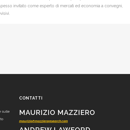
è spesso invitato come esperto di mercati ed economia a convegni,
isivi.
CONTATTI
MAURIZIO MAZZIERO
e sulle
nto
maurizio@mazzieroresearch.com
ANDREW LAWFORD