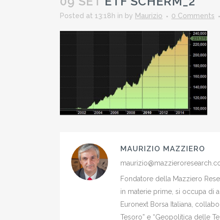
09 SET
ETF SCHERM_2
Posted at 13:18h
in
by
Maurizio
0 Comments
MAURIZIO MAZZIERO
maurizio@mazzieroresearch.
Fondatore della Mazziero Resear
in materie prime, si occupa di 
Euronext Borsa Italiana, colla
Tesoro” e “Geopolitica delle Ter