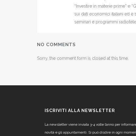
“Investire in materie prime” e “
sui dati economici italiani ed 
seminari e programmi radiotelev
NO COMMENTS
Sorry, the comment form is closed at this time.
ISCRIVITI ALLA NEWSLETTER
La newsletter viene inviata 3-4 volte l’anno per informar
novità e gli appuntamenti. Si può disdire in ogni mome