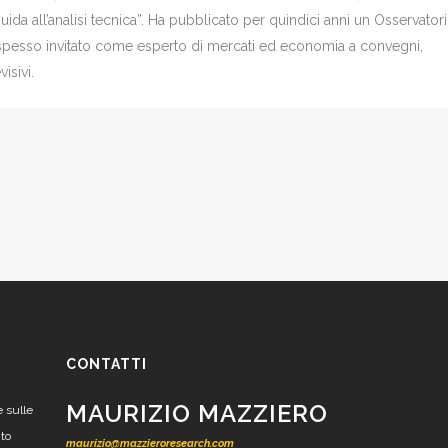
Guida all’analisi tecnica”. Ha pubblicato per quindici anni un Osservator
è spesso invitato come esperto di mercati ed economia a convegni,
isivi.
CONTATTI
MAURIZIO MAZZIERO
e sulle
nto
maurizio@mazzieroresearch.com