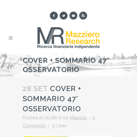
COVER + SOMMARIO 47°
OSSERVATORIO
28 SET
COVER +
SOMMARIO 47°
OSSERVATORIO
Posted at 16:18h
in
by
Maurizio
0
Comments
0
Likes