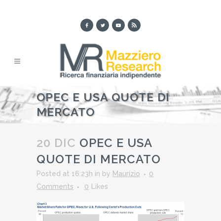
OPEC E USA QUOTE DI
MERCATO
20 DIC
OPEC E USA
QUOTE DI MERCATO
Posted at 16:23h
in
by
Maurizio
0
Comments
0
Likes