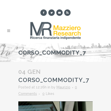
CORSO_COMMODITY_7
04 GEN
CORSO_COMMODITY_7
Posted at 12:26h
in
by
Maurizio
0
Comments
0
Likes