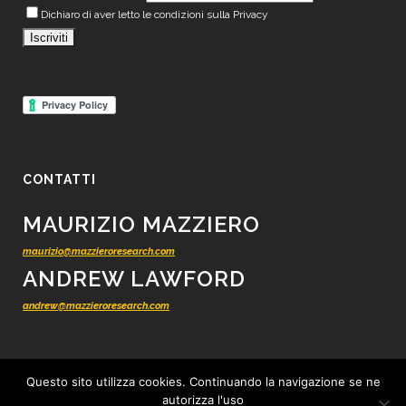
Dichiaro di aver letto le condizioni sulla Privacy
CONTATTI
MAURIZIO MAZZIERO
maurizio@mazzieroresearch.com
ANDREW LAWFORD
andrew@mazzieroresearch.com
Questo sito utilizza cookies. Continuando la navigazione se ne
autorizza l'uso
© 2012 - 2026 Mazziero Research - Ricerca finanziaria indipendente -
Tutti i