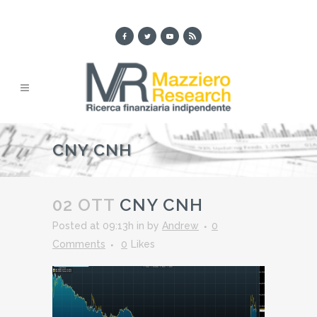
CNY CNH
02 OTT
CNY CNH
Posted at 09:13h
in
by
Andrew
0
Comments
0
Likes