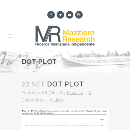
DOT PLOT
27 SET
DOT PLOT
Posted at 08:30h
in
by
Maurizio
0
Comments
0
Likes