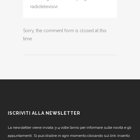
radiotelevisivi.
Sorry, the comment form is closed at this
time.
ISCRIVITI ALLA NEWSLETTER
La newsletter viene inviata 3-4 volte l’anno per informare sulle novità e gli
appuntamenti. Si può disdire in ogni momento cliccando sul link inserito