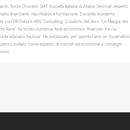
ch, Socio Onorario SIAT (Società Italiana di Analisi Tecnica), esperto
analisi finanziarie, reportistica e formazione. Docente Academy
bora con OROvilla e ABS Consulting. Coautore del libro “Le Mappe del
re Rare”, ha scritto numerosi testi economico-finanziari, fra cui
Guida all’analisi tecnica”. Ha pubblicato per quindici anni un Osservator
è spesso invitato come esperto di mercati ed economia a convegni,
isivi.