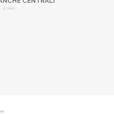
BANCHE CENTRALI
0
Likes
com