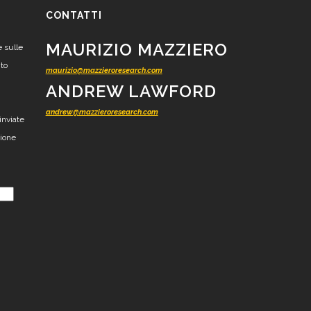
CONTATTI
MAURIZIO MAZZIERO
e sulle
nto
maurizio@mazzieroresearch.com
ANDREW LAWFORD
andrew@mazzieroresearch.com
inviate
zione