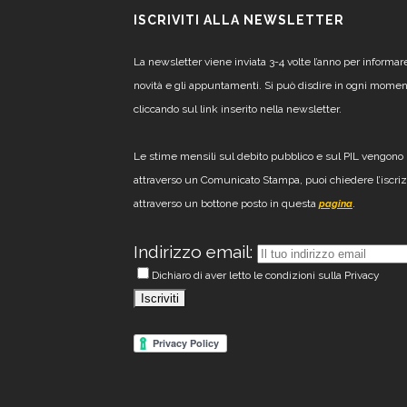
ISCRIVITI ALLA NEWSLETTER
La newsletter viene inviata 3-4 volte l’anno per informar
novità e gli appuntamenti. Si può disdire in ogni mome
cliccando sul link inserito nella newsletter.
Le stime mensili sul debito pubblico e sul PIL vengono 
attraverso un Comunicato Stampa, puoi chiedere l’iscri
attraverso un bottone posto in questa
.
pagina
Indirizzo email:
Dichiaro di aver letto le condizioni sulla Privacy