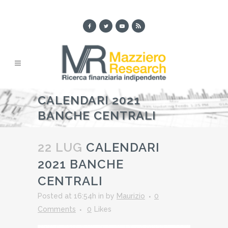
CALENDARI 2021
BANCHE CENTRALI
22 LUG
CALENDARI
2021 BANCHE
CENTRALI
Posted at 16:54h
in
by
Maurizio
0
Comments
0
Likes