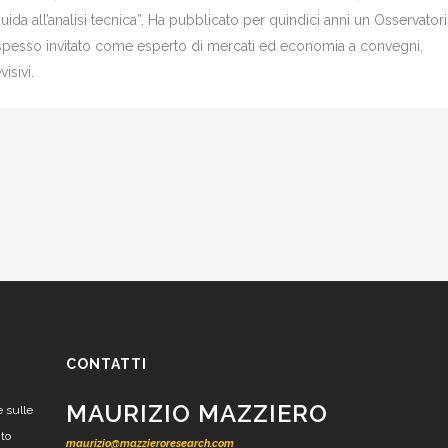
Guida all’analisi tecnica”. Ha pubblicato per quindici anni un Osservator
è spesso invitato come esperto di mercati ed economia a convegni,
isivi.
CONTATTI
MAURIZIO MAZZIERO
e sulle
nto
maurizio@mazzieroresearch.com