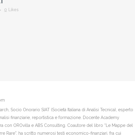
I
0
Likes
com
ch, Socio Onorario SIAT (Società Italiana di Analisi Tecnica), esperto
analisi finanziarie, reportistica e formazione. Docente Academy
bora con OROvilla e ABS Consulting. Coautore del libro “Le Mappe del
re Rare”, ha scritto numerosi testi economico-finanziari, fra cui