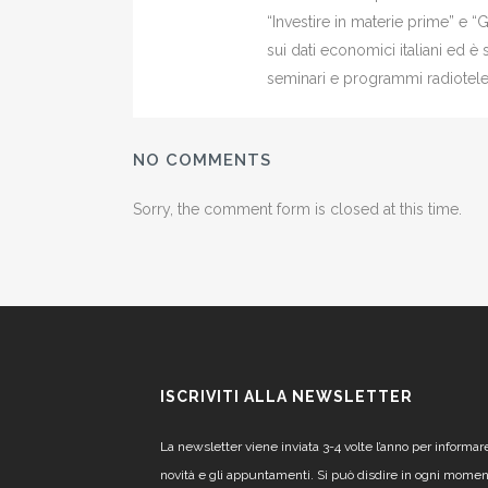
“Investire in materie prime” e “
sui dati economici italiani ed 
seminari e programmi radiotelev
NO COMMENTS
Sorry, the comment form is closed at this time.
ISCRIVITI ALLA NEWSLETTER
La newsletter viene inviata 3-4 volte l’anno per informar
novità e gli appuntamenti. Si può disdire in ogni mome