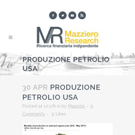
PRODUZIONE PETROLIO
USA
30 APR
PRODUZIONE
PETROLIO USA
Posted at 10:17h
in
by
Maurizio
0
Comments
0
Likes