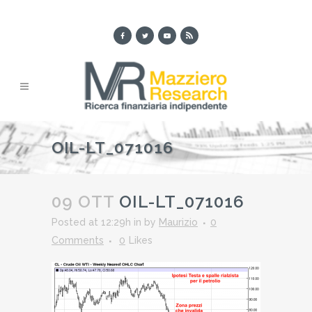
OIL-LT_071016
09 OTT
OIL-LT_071016
Posted at 12:29h
in
by
Maurizio
0
Comments
0
Likes