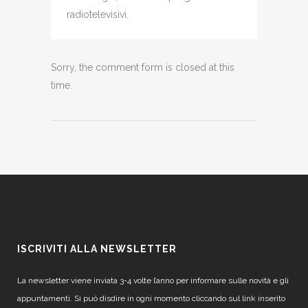
radiotelevisivi.
Sorry, the comment form is closed at this
time.
ISCRIVITI ALLA NEWSLETTER
La newsletter viene inviata 3-4 volte l’anno per informare sulle novità e gli
appuntamenti. Si può disdire in ogni momento cliccando sul link inserito