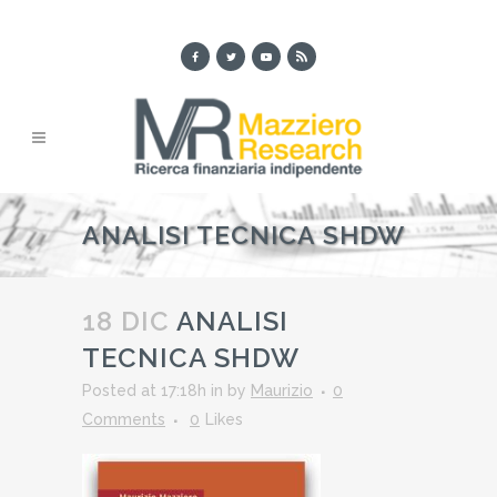
ANALISI TECNICA SHDW
18 DIC
ANALISI
TECNICA SHDW
Posted at 17:18h
in
by
Maurizio
0
Comments
0
Likes